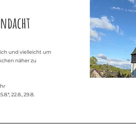
andacht
dich und vielleicht um
ckchen näher zu
hr
 15.8.*, 22.8., 29.8.