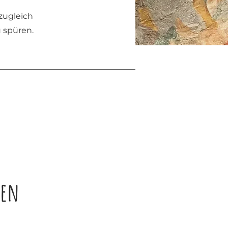
zugleich
 spüren.
gen